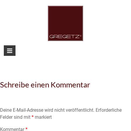
Skip
to
content
Gregetz
Just
another
WordPress
site
Schreibe einen Kommentar
Deine E-Mail-Adresse wird nicht veröffentlicht.
Erforderliche
Felder sind mit
*
markiert
Kommentar
*