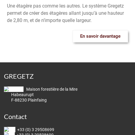
Une étagère pas comme les autres. Le système Gregetz
permet de créer des étagères allant jusqu’à une hauteur
de 2,80 m, et de n’importe quelle largeur.
En savoir davantage
GREGETZ
Maison forestière de la Mire
Habeaurupt
F-88230 Plainfaing
Contact
+33 (0) 3 29508699