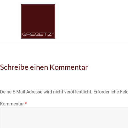
Skip
to
Gregetz
Just
content
another
WordPress
site
Schreibe einen Kommentar
Deine E-Mail-Adresse wird nicht veröffentlicht.
Erforderliche Fel
Kommentar
*