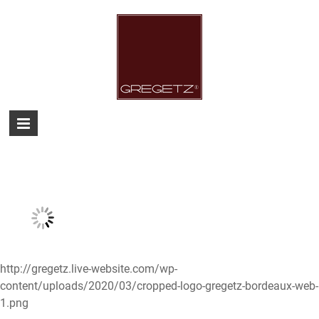
Skip
to
content
Gregetz
Just
another
WordPress
site
http://gregetz.live-website.com/wp-
content/uploads/2020/03/cropped-logo-gregetz-bordeaux-web-
1.png