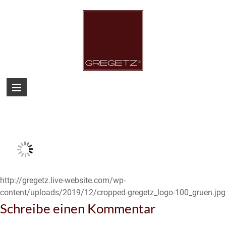
Skip
to
content
Gregetz
Just
another
WordPress
site
http://gregetz.live-website.com/wp-
content/uploads/2019/12/cropped-gregetz_logo-100_gruen.jpg
Schreibe einen Kommentar